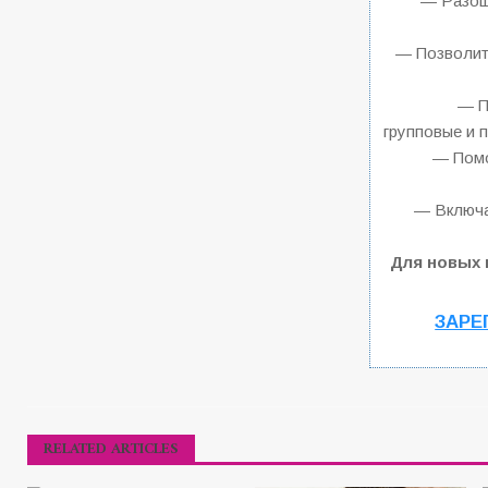
— Разош
— Позволит 
— П
групповые и 
— Помо
— Включа
Для новых 
ЗАРЕ
RELATED ARTICLES