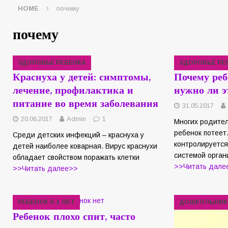
HOME
почему
почему
ЗДОРОВЬЕ РЕБЕНКА
ЗДОРОВЬЕ РЕ
Краснуха у детей: симптомы,
Почему реб
лечение, профилактика и
нужно ли э
питание во время заболевания
31.05.2017
20.06.2017
Admin
1
Многих родител
ребенок потеет
Среди детских инфекций – краснуха у
контролируется
детей наиболее коварная. Вирус краснухи
системой орган
обладает свойством поражать клетки
>>Читать дале
>>Читать далее>>
РЕБЕНОК 0-1 ЛЕТ
ДОШКОЛЬНИК
Ребенок плохо спит, часто