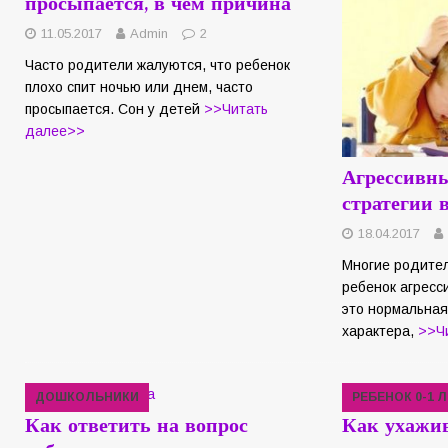
просыпается, в чем причина
11.05.2017
Admin
2
Часто родители жалуются, что ребенок
плохо спит ночью или днем, часто
просыпается. Сон у детей
>>Читать
далее>>
Агрессивны
стратегии 
18.04.2017
Многие родител
ребенок агресс
это нормальная
характера,
>>Ч
ДОШКОЛЬНИКИ
РЕБЕНОК 0-1 
Как ответить на вопрос
Как ухажив