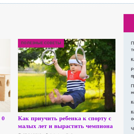
П
ПОЛЕЗНЫЕ СОВЕТЫ
т
К
Р
п
П
н
К
К
 0
Как приучить ребенка к спорту с
о
малых лет и вырастить чемпиона
Ч