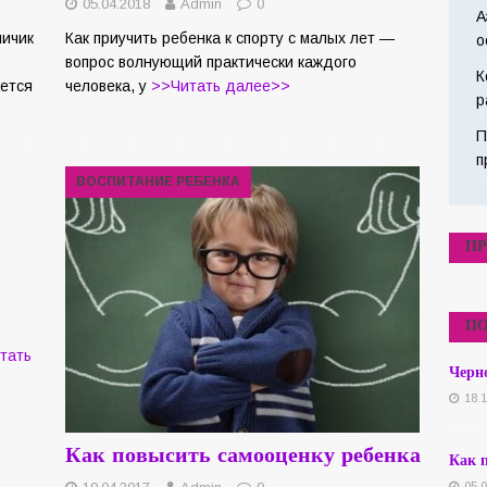
05.04.2018
Admin
0
А
пичик
Как приучить ребенка к спорту с малых лет —
о
вопрос волнующий практически каждого
К
ается
человека, у
>>Читать далее>>
р
П
п
ВОСПИТАНИЕ РЕБЕНКА
ПР
ПО
тать
Черно
18.
Как повысить самооценку ребенка
Как п
05.