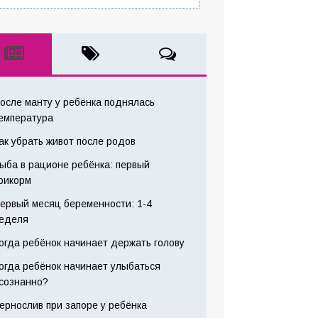
осле манту у ребёнка поднялась
емпература
ак убрать живот после родов
ыба в рационе ребёнка: первый
рикорм
ервый месяц беременности: 1-4
еделя
огда ребёнок начинает держать голову
огда ребёнок начинает улыбаться
сознанно?
ернослив при запоре у ребёнка