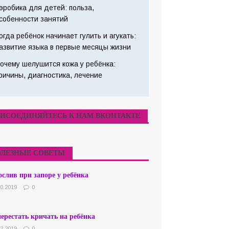
эробика для детей: польза,
собенности занятий
огда ребёнок начинает гулить и агукать:
азвитие языка в первые месяцы жизни
очему шелушится кожа у ребёнка:
ричины, диагностика, лечение
ИСОЕДИНЯЙТЕСЬ К НАМ ВКОНТАКТЕ
ЛЕЗНЫЕ СОВЕТЫ
слив при запоре у ребёнка
10.2019
0
ерестать кричать на ребёнка
02.2019
0