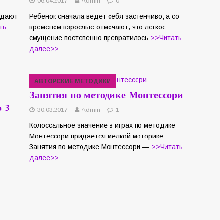
06.04.2017
Admin
0
адают
Ребёнок сначала ведёт себя застенчиво, а со
ть
временем взрослые отмечают, что лёгкое
смущение постепенно превратилось
>>Читать
далее>>
АВТОРСКИЕ МЕТОДИКИ
Занятия по методике Монтессори
о 3
30.03.2017
Admin
1
Колоссальное значение в играх по методике
Монтессори придается мелкой моторике.
Занятия по методике Монтессори —
>>Читать
далее>>