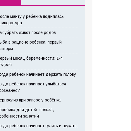
осле манту у ребёнка поднялась
емпература
ак убрать живот после родов
ыба в рационе ребёнка: первый
рикорм
ервый месяц беременности: 1-4
еделя
огда ребёнок начинает держать голову
огда ребёнок начинает улыбаться
сознанно?
ернослив при запоре у ребёнка
эробика для детей: польза,
собенности занятий
огда ребёнок начинает гулить и агукать: