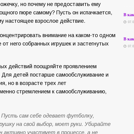
ожечку, но почему не предоставить ему
ощного пюре самому? Пусть он испачкается,
В ка
му настоящее взрослое действие.
07.
концентрировать внимание на каком-то одном
В ка
е от него собранных игрушек и застегнутых
07.
ных действий поощряйте проявлением
. Для детей постарше самообслуживание и
я, но в возрасте трех лет
менно стремлением к самообслуживанию,
 Пусть сам себе одевает футболку,
рушку на свой выбор, моет руки. Убирайте
н активно участвует в процессе, а не