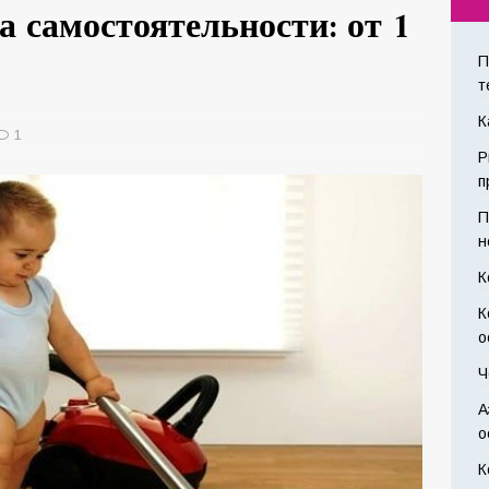
а самостоятельности: от 1
П
т
К
1
Р
п
П
н
К
К
о
Ч
А
о
К