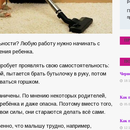
р
П
п
ПР
ьности? Любую работу нужно начинать с
ения ребенка.
ПО
пробует проявлять свою самостоятельность:
Черно
й, пытается брать бутылочку в руку, потом
18.
ваться горшком.
ничены. По мнению некоторых родителей,
Как п
ребёнка и даже опасна. Поэтому вместо того,
05.
вои силы, они стараются делать всё сами.
Как п
венно, что малышу трудно, например,
12.